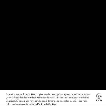
Este sitio web utiliza cookies propias y de terceros para mejorar nuestros servicios
y con la finalidad de optimizar y obtener datos estadísticos de la navegación de sus
usuarios. Si continúas navegando, consideramos que aceptas su uso. Para más
ACEPTAR
informacíon consulta nuestra
Política de Cookies
.